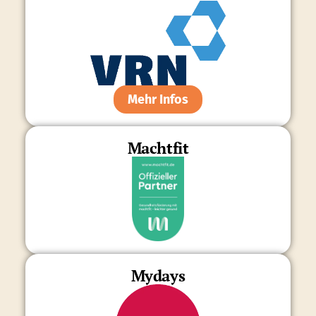
Mehr Infos
Machtfit
Mydays