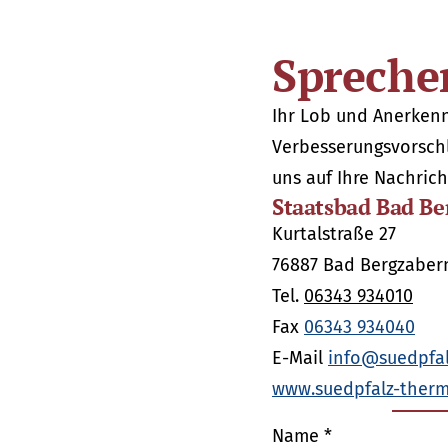
Sprechen
Ihr Lob und Anerkenn
Verbesserungsvorschl
uns auf Ihre Nachrich
Staatsbad Bad Be
Kurtalstraße 27
76887 Bad Bergzaber
Tel.
06343 934010
Fax
06343 934040
E-Mail
info@suedpfal
www.suedpfalz-therm
Bitte
Bitte
Name *