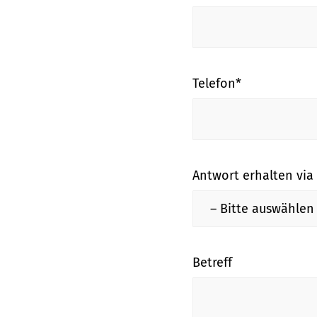
lasse
lasse
dieses
dieses
Feld
Feld
leer.
leer.
Telefon*
Antwort erhalten via
Betreff