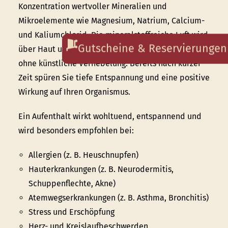
Konzentration wertvoller Mineralien und
Mikroelemente wie Magnesium, Natrium, Calcium-
und Kaliumchlorid. Die mineralstoffreiche Luft wird
Gutscheine & Reservierungen
über Haut und Atemwege aufgenommen – ganz
ohne künstliche Vernebelung. Bereits nach kurzer
Zeit spüren Sie tiefe Entspannung und eine positive
Wirkung auf Ihren Organismus.
Ein Aufenthalt wirkt wohltuend, entspannend und
wird besonders empfohlen bei:
Allergien (z. B. Heuschnupfen)
Hauterkrankungen (z. B. Neurodermitis,
Schuppenflechte, Akne)
Atemwegserkrankungen (z. B. Asthma, Bronchitis)
Stress und Erschöpfung
Herz- und Kreislaufbeschwerden