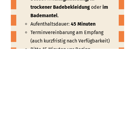
trockener Badebekleidung
oder
im
Bademantel
.
Aufenthaltsdauer:
45 Minuten
Terminvereinbarung am Empfang
(auch kurzfristig nach Verfügbarkeit)
Bitte 15 Minuten vor Beginn
einfinden
Mit Thermen- oder Saunaeintritt
erfolgt eine entsprechende
Zeitgutschrift
Öffnungszeiten
Preise