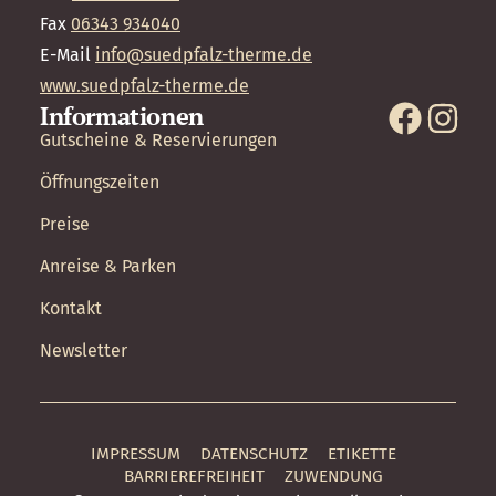
Fax
06343 934040
E-Mail
info@suedpfalz-therme.de
www.suedpfalz-therme.de
Informationen
Gutscheine & Reservierungen
Öffnungszeiten
Preise
Anreise & Parken
Kontakt
Newsletter
IMPRESSUM
DATENSCHUTZ
ETIKETTE
BARRIEREFREIHEIT
ZUWENDUNG