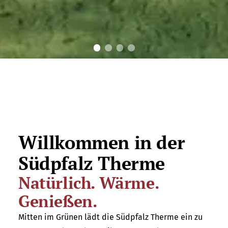
Mehr als Wärme …
Angeregt. Entspannen.
Willkommen in der
Südpfalz Therme
Mehr erfahren
Natürlich. Wärme.
Genießen.
Mitten im Grünen lädt die Südpfalz Therme ein zu