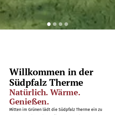
Mehr als Wärme …
Angeregt. Entspannen.
Willkommen in der
Südpfalz Therme
Mehr erfahren
Natürlich. Wärme.
Genießen.
Mitten im Grünen lädt die Südpfalz Therme ein zu